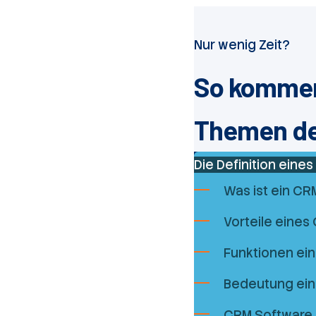
Nur wenig Zeit?
So kommen 
Themen des
Die Definition eine
Was ist ein C
Vorteile eine
Funktionen ei
Bedeutung ei
CRM Software D