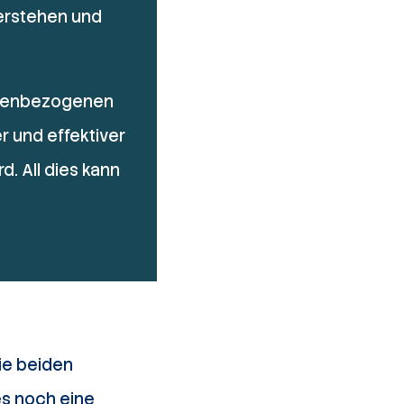
erstehen und
undenbezogenen
r und effektiver
. All dies kann
e
ie beiden
es noch eine