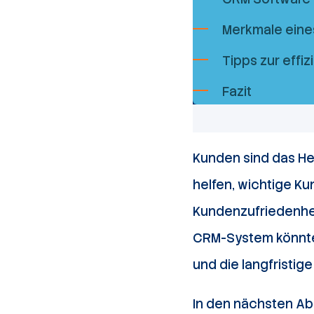
Merkmale ein
Tipps zur eff
Fazit
Kunden sind das He
helfen, wichtige K
Kundenzufriedenhei
CRM-System könnten
und die langfristige
In den nächsten Ab