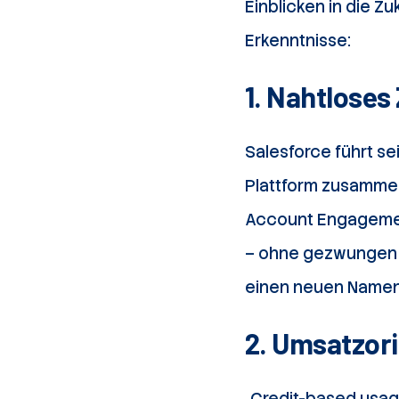
Einblicken in die Z
Erkenntnisse:
1. Nahtlose
Salesforce führt se
Plattform zusamme
Account Engagement
– ohne gezwungen zu
einen neuen Namen g
2. Umsatzor
„Credit-based usag