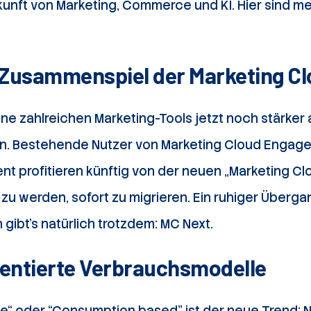
ukunft von Marketing, Commerce und KI. Hier sind m
s Zusammenspiel der Marketing C
ine zahlreichen Marketing-Tools jetzt noch stärker 
n. Bestehende Nutzer von Marketing Cloud Engag
 profitieren künftig von der neuen „Marketing Clo
 werden, sofort zu migrieren. Ein ruhiger Übergan
ibt’s natürlich trotzdem: MC Next.
ientierte Verbrauchsmodelle
e“ oder “Consumption based” ist der neue Trend: 