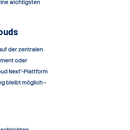
eine wichtigsten
louds
auf der zentralen
ement oder
ud Next“-Plattform
g bleibt möglich -
Nachrichten,