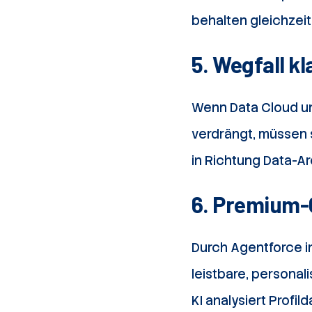
behalten gleichzeiti
5. Wegfall kl
Wenn Data Cloud un
verdrängt, müssen s
in Richtung Data-Arc
6. Premium-
Durch Agentforce i
leistbare, personal
KI analysiert Profi