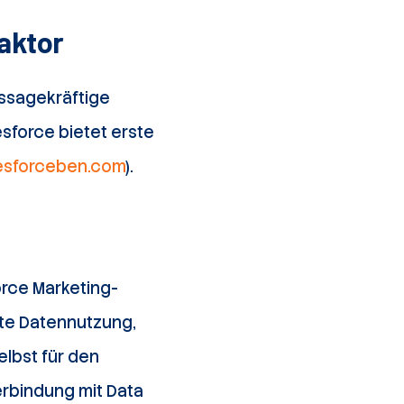
aktor
ssagekräftige
esforce bietet erste
esforceben.com
).
orce Marketing-
ente Datennutzung,
lbst für den
erbindung mit Data