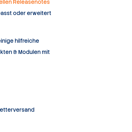
iellen Releasenotes
asst oder erweitert
nige hilfreiche
kten & Modulen mit
letterversand