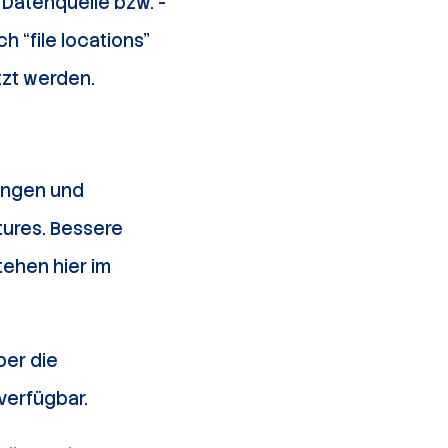
 Datenquelle bzw. -
 “file locations”
tzt werden.
rungen und
tures. Bessere
ehen hier im
ber die
verfügbar.