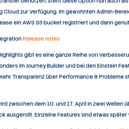
ransfer benutzen, steht diese Option nun auch als
ing Cloud zur Verfügung. Im gewohnten Admin-Bereich
ease ein AWS S3 bucket registriert und dann genu
egration
Release notes
Highlights gibt es eine ganze Reihe von Verbesse
nders im Journey Builder und bei den Einstein Fea
mehr Transparenz über Performance & Probleme st
rd zwischen dem 10. und 17. April in zwei Wellen ü
 ausgerollt. Einzelne Features sind etwas später 