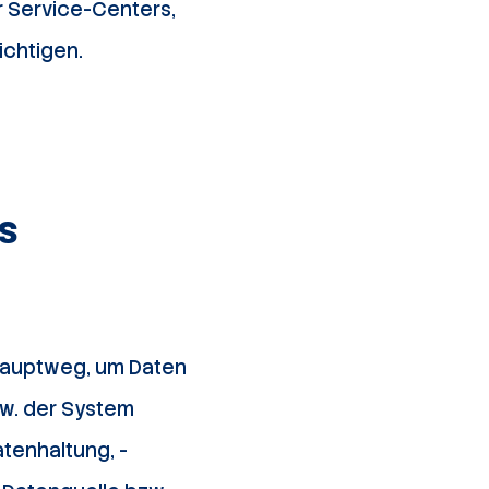
r Service-Centers,
ichtigen.
s
 Hauptweg, um Daten
zw. der System
tenhaltung, -