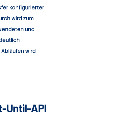
fer konfigurierter
urch wird zum
erwendeten und
deutlich
 Abläufen wird
t-Until-API