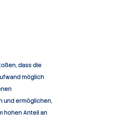
toßen, dass die
aufwand möglich
denen
in und ermöglichen,
m hohen Anteil an