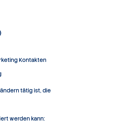
)
rketing Kontakten
g
dern tätig ist, die
iert werden kann: