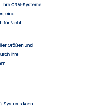
e, ihre CRM-Systeme
es, eine
 für Nicht-
ler Größen und
urch ihre
rn.
M)-Systems kann