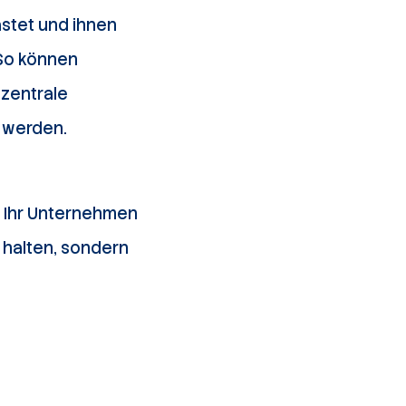
astet und ihnen
 So können
zentrale
 werden.
d Ihr Unternehmen
 halten, sondern